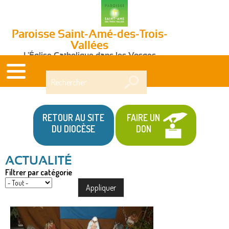
Paroisse Saint-Amé-des-Trois-
Vallées
L'Église Catholique dans les Vosges
Rechercher
RETOUR AU SITE
FAIRE UN
DU DIOCÈSE
DON
Filtrer par catégorie