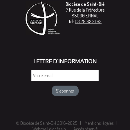
Diocèse de Saint-Dié
7 Rue de la Préfecture
88000
EPINAL
Tél:
03 29 82 21 63
LETTRE D'INFORMATION
Votre
email
© Diocèse de Saint-Dié 2016-2025
Mentions légales
Webmail diocésain
Accès réservé