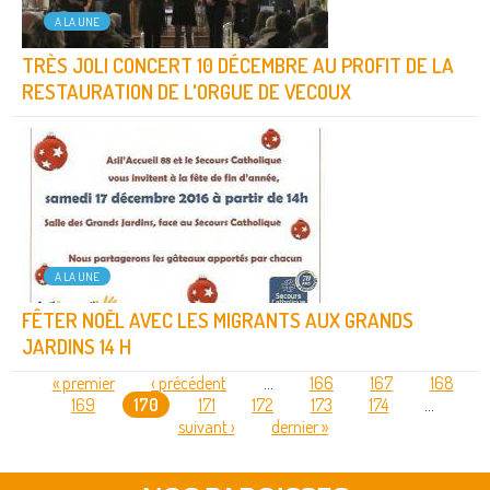
A LA UNE
TRÈS JOLI CONCERT 10 DÉCEMBRE AU PROFIT DE LA
RESTAURATION DE L'ORGUE DE VECOUX
A LA UNE
FÊTER NOËL AVEC LES MIGRANTS AUX GRANDS
JARDINS 14 H
« premier
‹ précédent
…
166
167
168
169
170
171
172
173
174
…
PAGES
suivant ›
dernier »