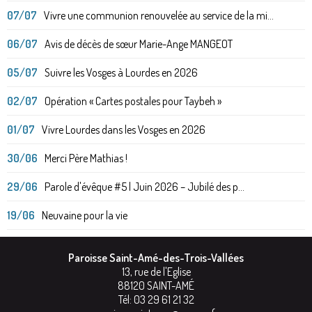
07/07
Vivre une communion renouvelée au service de la mi...
06/07
Avis de décès de sœur Marie-Ange MANGEOT
05/07
Suivre les Vosges à Lourdes en 2026
02/07
Opération « Cartes postales pour Taybeh »
01/07
Vivre Lourdes dans les Vosges en 2026
30/06
Merci Père Mathias !
29/06
Parole d'évêque #5 | Juin 2026 – Jubilé des p...
19/06
Neuvaine pour la vie
Paroisse Saint-Amé-des-Trois-Vallées
13, rue de l'Eglise
88120
SAINT-AMÉ
Tél:
03 29 61 21 32