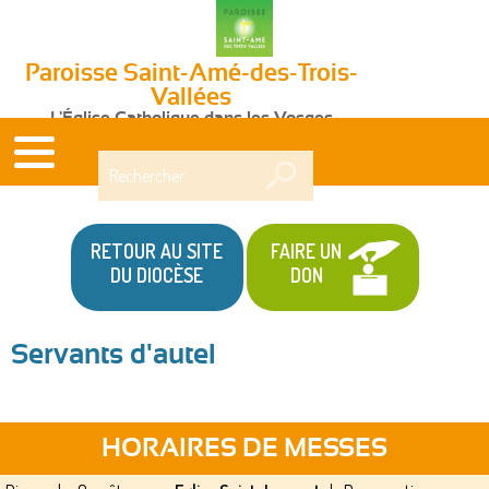
Paroisse Saint-Amé-des-Trois-
Vallées
L'Église Catholique dans les Vosges
Rechercher
RETOUR AU SITE
FAIRE UN
DU DIOCÈSE
DON
Servants d'autel
HORAIRES DE MESSES