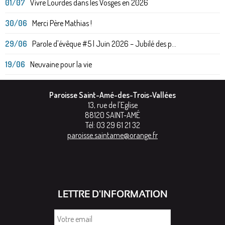
01/07
Vivre Lourdes dans les Vosges en 2026
30/06
Merci Père Mathias !
29/06
Parole d'évêque #5 | Juin 2026 – Jubilé des p...
19/06
Neuvaine pour la vie
Paroisse Saint-Amé-des-Trois-Vallées
13, rue de l'Eglise
88120
SAINT-AMÉ
Tél:
03 29 61 21 32
paroisse.saintame@orange.fr
LETTRE D'INFORMATION
Votre
email