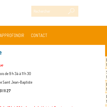
Rechercher
APPROFONDIR
CONTACT
e
ue
is de 9 h 3à à 11 h 30
lle Saint Jean-Baptiste
 11 27