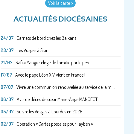
Voir la carte >
ACTUALITÉS DIOCÉSAINES
24/07
Carnets de bord chez les Balkans
23/07
Les Vosges à Sion
21/07
Rafiki Yangu : éloge de l'amitié par le père...
17/07
Avec le pape Léon XIV vient en France !
07/07
Vivre une communion renouvelée au service de la mi...
06/07
Avis de décès de sœur Marie-Ange MANGEOT
05/07
Suivre les Vosges à Lourdes en 2026
02/07
Opération « Cartes postales pour Taybeh »