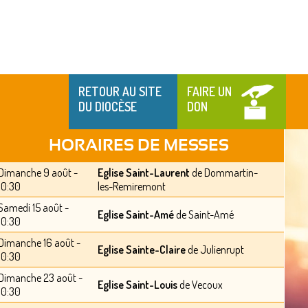
RETOUR AU SITE
FAIRE UN
DU DIOCÈSE
DON
HORAIRES DE MESSES
Dimanche 9 août -
Eglise Saint-Laurent
de Dommartin-
10:30
les-Remiremont
Samedi 15 août -
Eglise Saint-Amé
de Saint-Amé
10:30
Dimanche 16 août -
Eglise Sainte-Claire
de Julienrupt
10:30
Dimanche 23 août -
Eglise Saint-Louis
de Vecoux
10:30