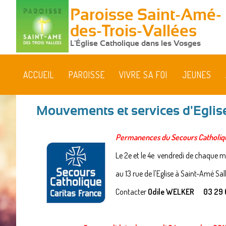
Paroisse Saint-Amé-
des-Trois-Vallées
L'Église Catholique dans les Vosges
ACCUEIL
PAROISSE
VIVRE SA FOI
JEUNES
Mouvements et services d'Eglis
Permanences du Secours Catholiq
Le 2e et le 4e vendredi de chaque mo
au 13 rue de l'Eglise à Saint-Amé Sa
Contacter
Odile WELKER 03 29 61