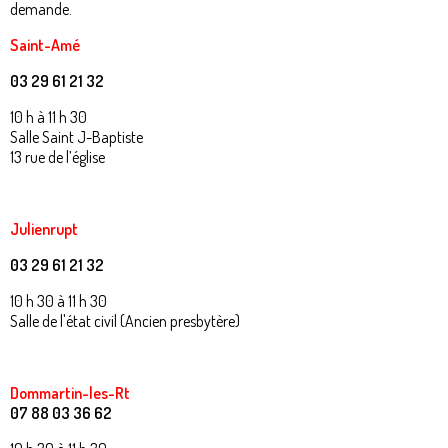
demande.
Saint-Amé
03 29 61 21 32
10 h à 11 h 30
Salle Saint J-Baptiste
13 rue de l’église
Julienrupt
03 29 61 21 32
10 h 30 à 11 h 30
Salle de l'état civil (Ancien presbytère)
Dommartin-les-Rt
07 88 03 36 62