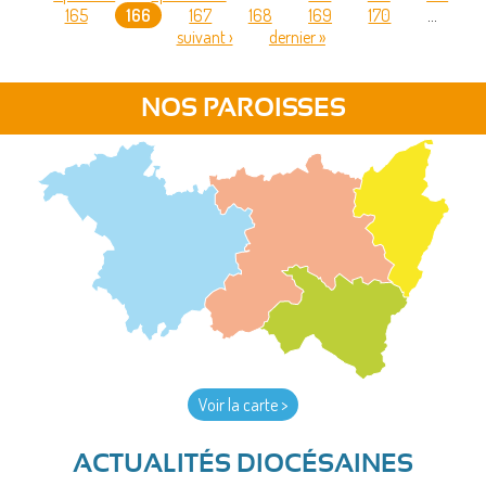
165
166
167
168
169
170
…
PAGES
suivant ›
dernier »
NOS PAROISSES
Voir la carte >
ACTUALITÉS DIOCÉSAINES