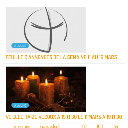
A LA UNE
FEUILLE D'ANNONCES DE LA SEMAINE 11 AU 19 MARS
A LA UNE
VEILLÉE TAIZÉ VECOUX À 19 H 30 LE 11 MARS À 19 H 30
« premier
‹ précédent
…
162
163
164