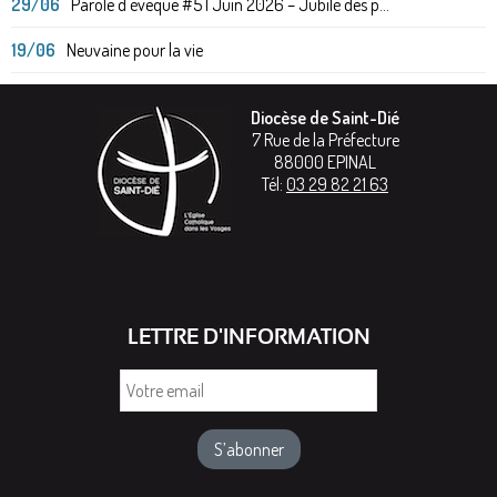
29/06
Parole d'évêque #5 | Juin 2026 – Jubilé des p...
19/06
Neuvaine pour la vie
Diocèse de Saint-Dié
7 Rue de la Préfecture
88000
EPINAL
Tél:
03 29 82 21 63
LETTRE D'INFORMATION
Votre
email