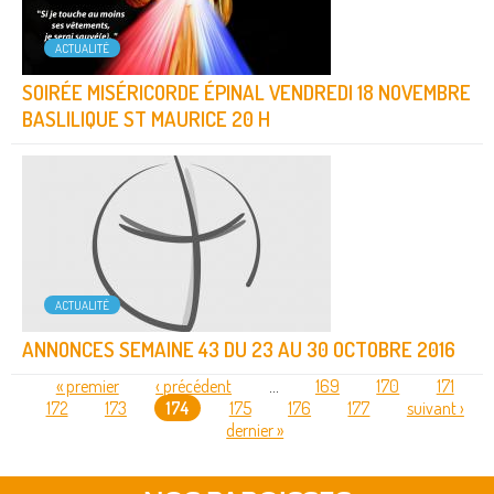
ACTUALITÉ
SOIRÉE MISÉRICORDE ÉPINAL VENDREDI 18 NOVEMBRE
BASLILIQUE ST MAURICE 20 H
ACTUALITÉ
ANNONCES SEMAINE 43 DU 23 AU 30 OCTOBRE 2016
« premier
‹ précédent
…
169
170
171
172
173
174
175
176
177
suivant ›
PAGES
dernier »