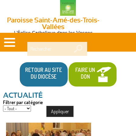
Paroisse Saint-Amé-des-Trois-
Vallées
L'Église Catholique dans les Vosges
Rechercher
RETOUR AU SITE
FAIRE UN
DU DIOCÈSE
DON
Filtrer par catégorie