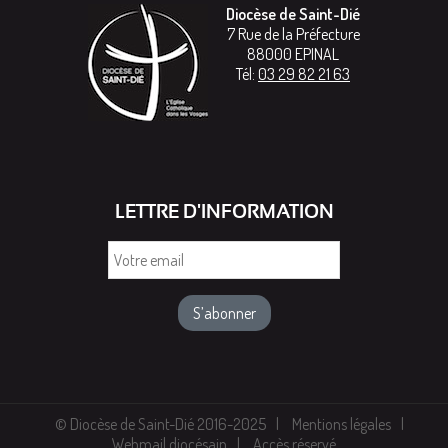
Diocèse de Saint-Dié
7 Rue de la Préfecture
88000
EPINAL
Tél:
03 29 82 21 63
LETTRE D'INFORMATION
Votre
email
© Diocèse de Saint-Dié 2016-2025
Mentions légales
Webmail diocésain
Accès réservé