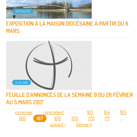
ACTUALITÉ
EXPOSITION À LA MAISON DIOCÉSAINE À PARTIR DU 6
MARS
A LA UNE
FEUILLE D'ANNONCES DE LA SEMAINE 9 DU 26 FÉVRIER
AU 5 MARS 2017
« premier
‹ précédent
…
163
164
165
166
167
168
169
170
171
…
PAGES
suivant ›
dernier »