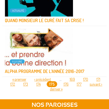
ACTUALITÉ
QUAND MONSIEUR LE CURÉ FAIT SA CRISE !
A LA UNE
ALPHA PROGRAMME DE L'ANNÉE 2016-2017
« premier
‹ précédent
…
169
170
171
172
173
174
175
176
177
suivant ›
PAGES
dernier »
NOS PAROISSES