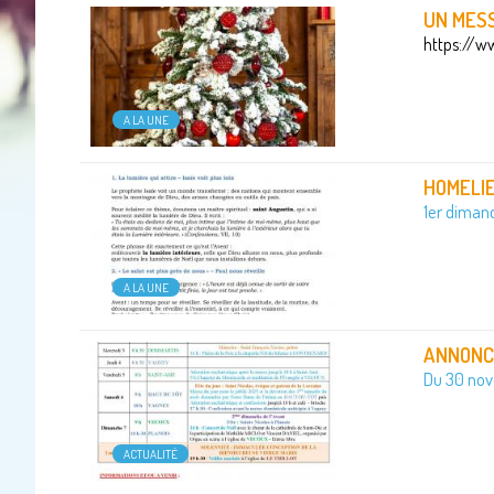
UN MES
https://w
A LA UNE
HOMELIE
1er diman
A LA UNE
ANNONCE
Du 30 no
ACTUALITÉ