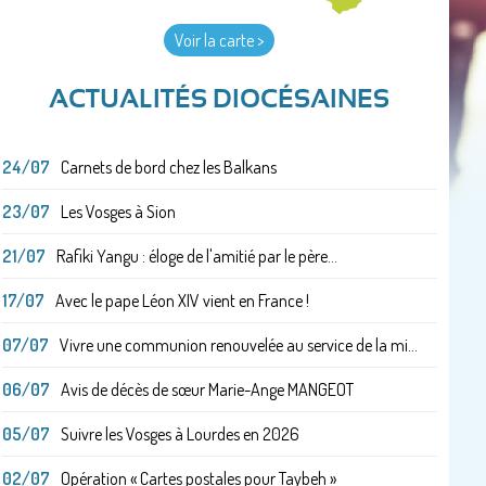
Voir la carte >
ACTUALITÉS DIOCÉSAINES
24/07
Carnets de bord chez les Balkans
23/07
Les Vosges à Sion
21/07
Rafiki Yangu : éloge de l'amitié par le père...
17/07
Avec le pape Léon XIV vient en France !
07/07
Vivre une communion renouvelée au service de la mi...
06/07
Avis de décès de sœur Marie-Ange MANGEOT
05/07
Suivre les Vosges à Lourdes en 2026
02/07
Opération « Cartes postales pour Taybeh »