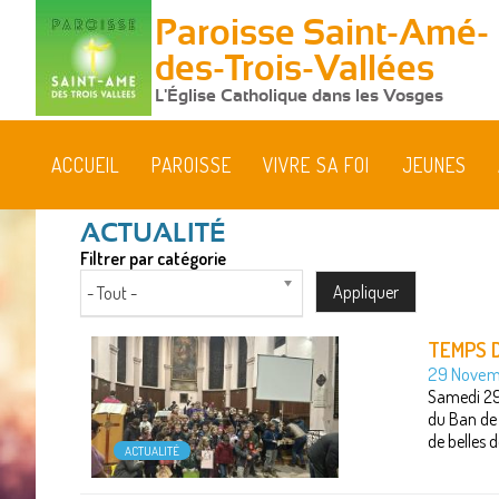
Paroisse Saint-Amé-
des-Trois-Vallées
L'Église Catholique dans les Vosges
ACCUEIL
PAROISSE
VIVRE SA FOI
JEUNES
Filtrer par catégorie
- Tout -
TEMPS D
29 Novem
Samedi 29 
du Ban de 
de belles d
ACTUALITÉ