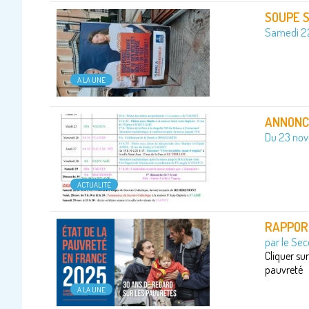
SOUPE S
Samedi 2
A LA UNE
ANNONCE
Du 23 no
ACTUALITÉ
RAPPOR
par le Sec
Cliquer su
pauvreté
A LA UNE