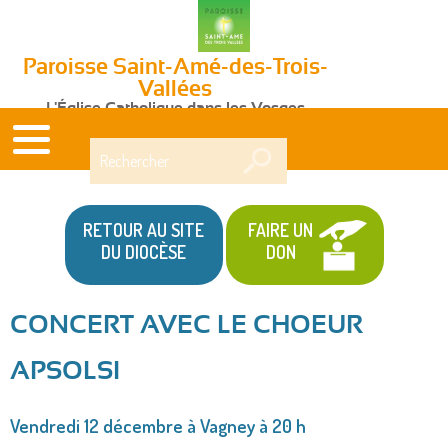
Paroisse Saint-Amé-des-Trois-
Vallées
L'Église Catholique dans les Vosges
Rechercher
RETOUR AU SITE
FAIRE UN
DU DIOCÈSE
DON
CONCERT AVEC LE CHOEUR
Vous
APSOLSI
êtes
ici
Vendredi 12 décembre à Vagney à 20 h