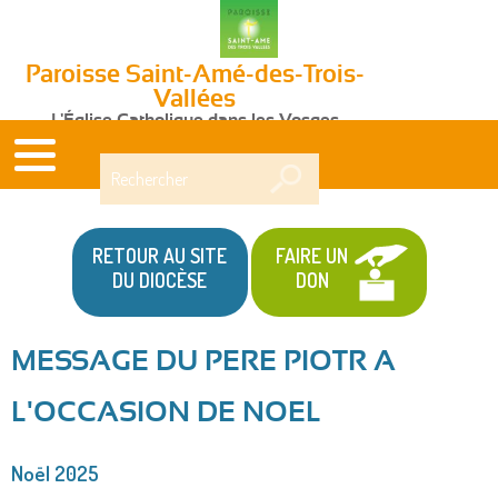
Paroisse Saint-Amé-des-Trois-
Vallées
L'Église Catholique dans les Vosges
Rechercher
RETOUR AU SITE
FAIRE UN
DU DIOCÈSE
DON
MESSAGE DU PERE PIOTR A
Vous
L'OCCASION DE NOEL
êtes
ici
Noël 2025