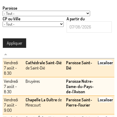
Paroisse
CP ou Ville
A partir du
A
Date
partir
du
Vendredi
Cathédrale Saint-Dié
Paroisse Saint-
Localiser
7 août -
de Saint-Dié
Dié
8:30
Vendredi
Bruyères
Paroisse Notre-
7 août -
Dame-du-Pays-
8:30
de-l'Avison
Vendredi
Chapelle La Oultre
de
Paroisse Saint-
Localiser
7 août -
Mirecourt
Pierre-Fourier
9:00