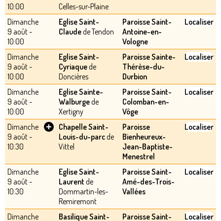
10:00
Celles-sur-Plaine
Dimanche
Eglise Saint-
Paroisse Saint-
Localiser
9 août -
Claude
de Tendon
Antoine-en-
10:00
Vologne
Dimanche
Eglise Saint-
Paroisse Sainte-
Localiser
9 août -
Cyriaque
de
Thérèse-du-
10:00
Doncières
Durbion
Dimanche
Eglise Sainte-
Paroisse Saint-
Localiser
9 août -
Walburge
de
Colomban-en-
10:00
Xertigny
Vôge
+
Dimanche
Chapelle Saint-
Paroisse
Localiser
9 août -
Louis-du-parc
de
Bienheureux-
10:30
Vittel
Jean-Baptiste-
Menestrel
Dimanche
Eglise Saint-
Paroisse Saint-
Localiser
9 août -
Laurent
de
Amé-des-Trois-
10:30
Dommartin-les-
Vallées
Remiremont
Dimanche
Basilique Saint-
Paroisse Saint-
Localiser