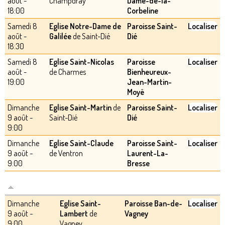
août -
Champdray
Dame-de-la-
18:00
Corbeline
Samedi 8
Eglise Notre-Dame de
Paroisse Saint-
Localiser
août -
Galilée
de Saint-Dié
Dié
18:30
Samedi 8
Eglise Saint-Nicolas
Paroisse
Localiser
août -
de Charmes
Bienheureux-
19:00
Jean-Martin-
Moyë
Dimanche
Eglise Saint-Martin
de
Paroisse Saint-
Localiser
9 août -
Saint-Dié
Dié
9:00
Dimanche
Eglise Saint-Claude
Paroisse Saint-
Localiser
9 août -
de Ventron
Laurent-La-
9:00
Bresse
Dimanche
Eglise Saint-
Paroisse Ban-de-
Localiser
9 août -
Lambert
de
Vagney
9:00
Vagney