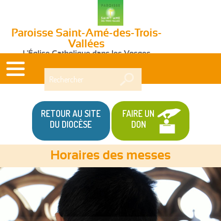
Paroisse Saint-Amé-des-Trois-
Vallées
L'Église Catholique dans les Vosges
Rechercher
RETOUR AU SITE
FAIRE UN
DU DIOCÈSE
DON
Horaires des messes