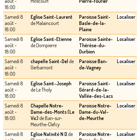
août -
Mirecourt
Pierre-Fourier
18:00
Samedi 8
Eglise Saint-Laurent
Paroisse Saint-
Localiser
août -
de Malaincourt
Basle-de-la-
18:00
Plaine
Samedi 8
Eglise Saint-Etienne
Paroisse Sainte-
Localiser
août -
de Dompierre
Thérèse-du-
18:00
Durbion
Samedi 8
chapelle Saint-Del
de
Paroisse Ban-
Localiser
août -
Gerbamont
de-Vagney
18:00
Samedi 8
Eglise Saint-Joseph
Paroisse Saint-
Localiser
août -
de Le Tholy
Gérard-de-la-
18:00
Vallée-des-Lacs
Samedi 8
Chapelle Notre-
Paroisse Notre-
Localiser
août -
Dame-des-Monts (Le
Dame-du-Val-
18:00
Vic)
de Ban-sur-
de-Meurthe
Meurthe-Clefcy
Samedi 8
Eglise Nativité N D
de
Paroisse Notre-
Localiser