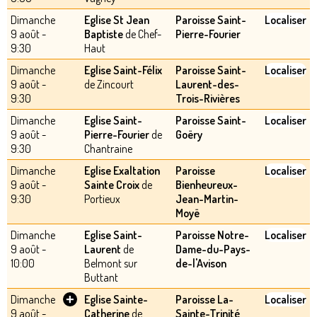
Dimanche
Eglise St Jean
Paroisse Saint-
Localiser
9 août -
Baptiste
de Chef-
Pierre-Fourier
9:30
Haut
Dimanche
Eglise Saint-Félix
Paroisse Saint-
Localiser
9 août -
de Zincourt
Laurent-des-
9:30
Trois-Rivières
Dimanche
Eglise Saint-
Paroisse Saint-
Localiser
9 août -
Pierre-Fourier
de
Goëry
9:30
Chantraine
Dimanche
Eglise Exaltation
Paroisse
Localiser
9 août -
Sainte Croix
de
Bienheureux-
9:30
Portieux
Jean-Martin-
Moyë
Dimanche
Eglise Saint-
Paroisse Notre-
Localiser
9 août -
Laurent
de
Dame-du-Pays-
10:00
Belmont sur
de-l'Avison
Buttant
+
Dimanche
Eglise Sainte-
Paroisse La-
Localiser
9 août -
Catherine
de
Sainte-Trinité