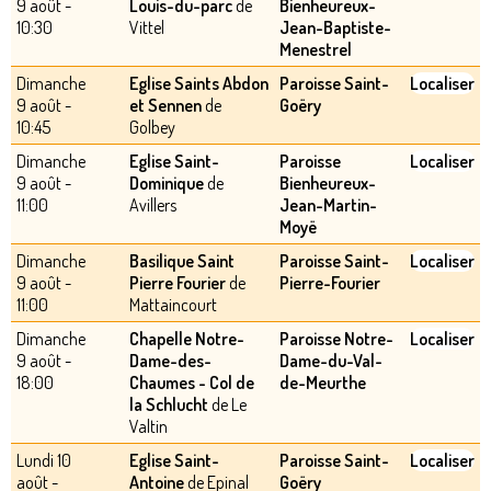
9 août -
Louis-du-parc
de
Bienheureux-
10:30
Vittel
Jean-Baptiste-
Menestrel
Dimanche
Eglise Saints Abdon
Paroisse Saint-
Localiser
9 août -
et Sennen
de
Goëry
10:45
Golbey
Dimanche
Eglise Saint-
Paroisse
Localiser
9 août -
Dominique
de
Bienheureux-
11:00
Avillers
Jean-Martin-
Moyë
Dimanche
Basilique Saint
Paroisse Saint-
Localiser
9 août -
Pierre Fourier
de
Pierre-Fourier
11:00
Mattaincourt
Dimanche
Chapelle Notre-
Paroisse Notre-
Localiser
9 août -
Dame-des-
Dame-du-Val-
18:00
Chaumes - Col de
de-Meurthe
la Schlucht
de Le
Valtin
Lundi 10
Eglise Saint-
Paroisse Saint-
Localiser
août -
Antoine
de Epinal
Goëry