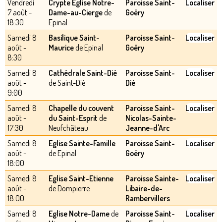
Vendredi
Crypte Église Notre-
Paroisse Saint-
Localiser
7 août -
Dame-au-Cierge
de
Goëry
18:30
Epinal
Samedi 8
Basilique Saint-
Paroisse Saint-
Localiser
août -
Maurice
de Epinal
Goëry
8:30
Samedi 8
Cathédrale Saint-Dié
Paroisse Saint-
Localiser
août -
de Saint-Dié
Dié
9:00
Samedi 8
Chapelle du couvent
Paroisse Saint-
Localiser
août -
du Saint-Esprit
de
Nicolas-Sainte-
17:30
Neufchâteau
Jeanne-d'Arc
Samedi 8
Eglise Sainte-Famille
Paroisse Saint-
Localiser
août -
de Epinal
Goëry
18:00
Samedi 8
Eglise Saint-Etienne
Paroisse Sainte-
Localiser
août -
de Dompierre
Libaire-de-
18:00
Rambervillers
Samedi 8
Eglise Notre-Dame
de
Paroisse Saint-
Localiser