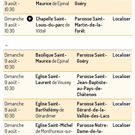
9 août -
Maurice
de Epinal
Goëry
10:30
+
Dimanche
Chapelle Saint-
Paroisse Saint-
Localiser
9 août -
Louis-du-parc
de
Martin-de-la-
10:30
Vittel
Forêt
Dimanche
Basilique Saint-
Paroisse Saint-
Localiser
9 août -
Maurice
de Epinal
Goëry
10:30
Dimanche
Eglise Saint-
Paroisse Saint-
Localiser
9 août -
Laurent
de Vouxey
Jean-Baptiste-
10:30
au-Pays-de-
Châtenois
Dimanche
Eglise Saint-
Paroisse Saint-
Localiser
9 août -
Barthélémy
de
Gérard-de-la-
10:30
Gérardmer
Vallée-des-Lacs
Dimanche
Eglise Saint-Michel
Paroisse Notre-
Localiser
9 août -
de Monthureux-sur-
Dame-de-la-