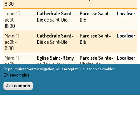
8:30
Lundi 10
Cathédrale Saint-
Paroisse Saint-
Localiser
août -
Dié
de Saint-Dié
Dié
18:30
Mardi 11
Cathédrale Saint-
Paroisse Saint-
Localiser
août -
Dié
de Saint-Dié
Dié
8:30
Mardi 11
Eglise Saint-Rémy
Paroisse Sainte-
Localiser
août -
de Roville-aux-
Libaire-de-
En poursuivant votre navigation, vous acceptez l'utilisation de cookies.
9:00
Chênes
Rambervillers
En savoir plus
Mardi 11
Eglise Saints Pierre
Paroisse Notre-
Localiser
août -
et Léonard
de
Dame-du-Val-
J'ai compris
9:00
Saint-Léonard
de-Meurthe
Mardi 11
Eglise Saint-Jean-
Paroisse
Localiser
août -
Baptiste
de Le
Bienheureux-
18:00
Thillot
Frédéric-
Ozanam