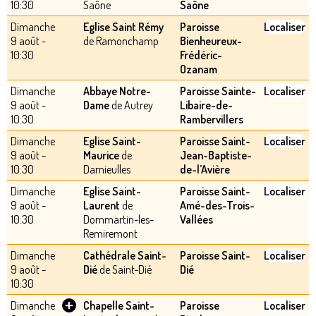
10:30
Saône
Saône
Dimanche
Eglise Saint Rémy
Paroisse
Localiser
9 août -
de Ramonchamp
Bienheureux-
10:30
Frédéric-
Ozanam
Dimanche
Abbaye Notre-
Paroisse Sainte-
Localiser
9 août -
Dame
de Autrey
Libaire-de-
10:30
Rambervillers
Dimanche
Eglise Saint-
Paroisse Saint-
Localiser
9 août -
Maurice
de
Jean-Baptiste-
10:30
Darnieulles
de-l’Avière
Dimanche
Eglise Saint-
Paroisse Saint-
Localiser
9 août -
Laurent
de
Amé-des-Trois-
10:30
Dommartin-les-
Vallées
Remiremont
Dimanche
Cathédrale Saint-
Paroisse Saint-
Localiser
9 août -
Dié
de Saint-Dié
Dié
10:30
+
Dimanche
Chapelle Saint-
Paroisse
Localiser