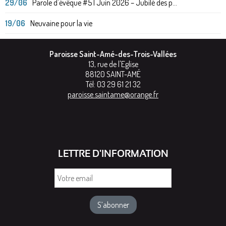
29/06
Parole d'évêque #5 | Juin 2026 – Jubilé des p...
19/06
Neuvaine pour la vie
Paroisse Saint-Amé-des-Trois-Vallées
13, rue de l'Eglise
88120
SAINT-AMÉ
Tél:
03 29 61 21 32
paroisse.saintame@orange.fr
LETTRE D'INFORMATION
Votre
email