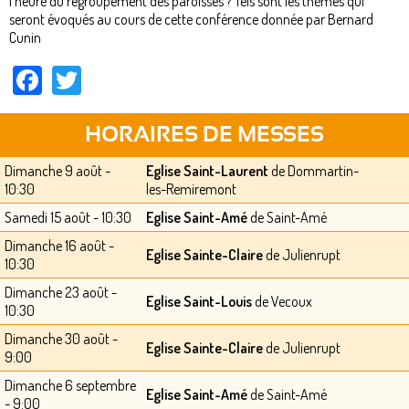
l’heure du regroupement des paroisses ? Tels sont les thèmes qui
seront évoqués au cours de cette conférence donnée par Bernard
Cunin
Facebook
Twitter
HORAIRES DE MESSES
Dimanche 9 août -
Eglise Saint-Laurent
de Dommartin-
10:30
les-Remiremont
Samedi 15 août - 10:30
Eglise Saint-Amé
de Saint-Amé
Dimanche 16 août -
Eglise Sainte-Claire
de Julienrupt
10:30
Dimanche 23 août -
Eglise Saint-Louis
de Vecoux
10:30
Dimanche 30 août -
Eglise Sainte-Claire
de Julienrupt
9:00
Dimanche 6 septembre
Eglise Saint-Amé
de Saint-Amé
- 9:00