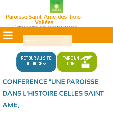
Paroisse Saint-Amé-des-Trois-
Vallées
L'Église Catholique dans les Vosges
Rechercher
RETOUR AU SITE
FAIRE UN
DU DIOCÈSE
DON
CONFERENCE "UNE PAROISSE
Vous
DANS L'HISTOIRE CELLES SAINT
êtes
AME;
ici