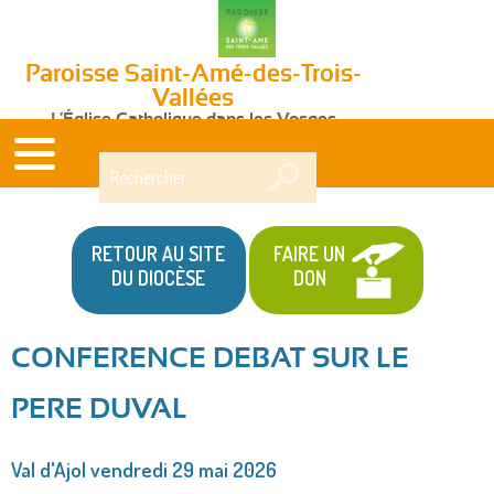
Paroisse Saint-Amé-des-Trois-
Vallées
L'Église Catholique dans les Vosges
Rechercher
RETOUR AU SITE
FAIRE UN
DU DIOCÈSE
DON
CONFERENCE DEBAT SUR LE
Vous
PERE DUVAL
êtes
ici
Val d'Ajol vendredi 29 mai 2026