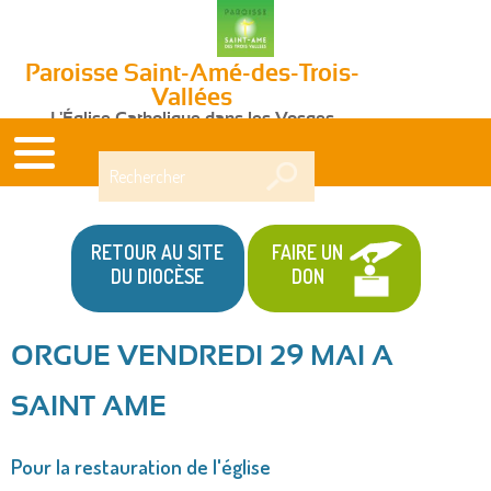
Paroisse Saint-Amé-des-Trois-
Vallées
L'Église Catholique dans les Vosges
Rechercher
RETOUR AU SITE
FAIRE UN
DU DIOCÈSE
DON
ORGUE VENDREDI 29 MAI A
Vous
SAINT AME
êtes
ici
Pour la restauration de l'église