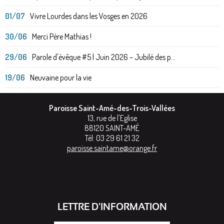
01/07
Vivre Lourdes dans les Vosges en 2026
30/06
Merci Père Mathias !
29/06
Parole d'évêque #5 | Juin 2026 – Jubilé des p...
19/06
Neuvaine pour la vie
Paroisse Saint-Amé-des-Trois-Vallées
13, rue de l'Eglise
88120
SAINT-AMÉ
Tél:
03 29 61 21 32
paroisse.saintame@orange.fr
LETTRE D'INFORMATION