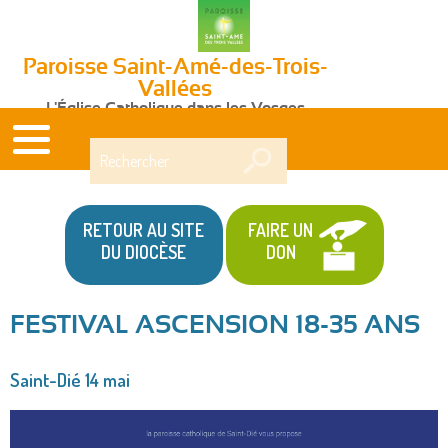
Paroisse Saint-Amé-des-Trois-
Vallées
L'Église Catholique dans les Vosges
Rechercher
RETOUR AU SITE
FAIRE UN
DU DIOCÈSE
DON
FESTIVAL ASCENSION 18-35 ANS
Vous
Saint-Dié 14 mai
êtes
ici