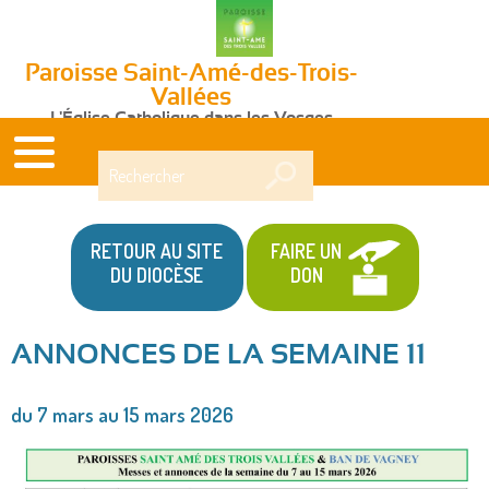
Paroisse Saint-Amé-des-Trois-
Vallées
L'Église Catholique dans les Vosges
Rechercher
RETOUR AU SITE
FAIRE UN
DU DIOCÈSE
DON
ANNONCES DE LA SEMAINE 11
Vous
du 7 mars au 15 mars 2026
êtes
ici