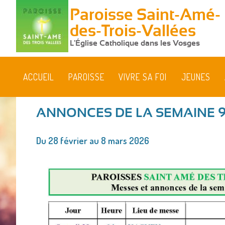
Paroisse Saint-Amé-
des-Trois-Vallées
L'Église Catholique dans les Vosges
ACCUEIL
PAROISSE
VIVRE SA FOI
JEUNES
ANNONCES DE LA SEMAINE 
Vous
Du 28 février au 8 mars 2026
êtes
ici