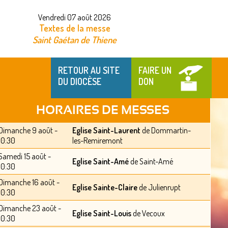
Vendredi 07 août 2026
Textes de la messe
Saint Gaétan de Thiene
RETOUR AU SITE
FAIRE UN
DU DIOCÈSE
DON
HORAIRES DE MESSES
Dimanche 9 août -
Eglise Saint-Laurent
de Dommartin-
10:30
les-Remiremont
Samedi 15 août -
Eglise Saint-Amé
de Saint-Amé
10:30
Dimanche 16 août -
Eglise Sainte-Claire
de Julienrupt
10:30
Dimanche 23 août -
Eglise Saint-Louis
de Vecoux
10:30