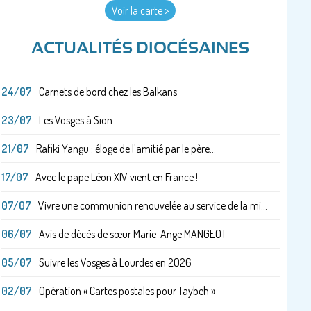
Voir la carte >
ACTUALITÉS DIOCÉSAINES
24/07
Carnets de bord chez les Balkans
23/07
Les Vosges à Sion
21/07
Rafiki Yangu : éloge de l'amitié par le père...
17/07
Avec le pape Léon XIV vient en France !
07/07
Vivre une communion renouvelée au service de la mi...
06/07
Avis de décès de sœur Marie-Ange MANGEOT
05/07
Suivre les Vosges à Lourdes en 2026
02/07
Opération « Cartes postales pour Taybeh »