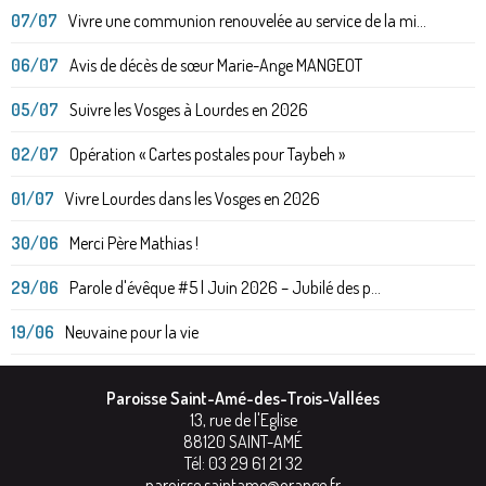
07/07
Vivre une communion renouvelée au service de la mi...
06/07
Avis de décès de sœur Marie-Ange MANGEOT
05/07
Suivre les Vosges à Lourdes en 2026
02/07
Opération « Cartes postales pour Taybeh »
01/07
Vivre Lourdes dans les Vosges en 2026
30/06
Merci Père Mathias !
29/06
Parole d'évêque #5 | Juin 2026 – Jubilé des p...
19/06
Neuvaine pour la vie
Paroisse Saint-Amé-des-Trois-Vallées
13, rue de l'Eglise
88120
SAINT-AMÉ
Tél:
03 29 61 21 32
paroisse.saintame@orange.fr