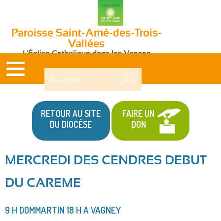
Paroisse Saint-Amé-des-Trois-
Vallées
L'Église Catholique dans les Vosges
Rechercher
RETOUR AU SITE
FAIRE UN
DU DIOCÈSE
DON
MERCREDI DES CENDRES DEBUT
Vous
DU CAREME
êtes
ici
9 H DOMMARTIN 18 H A VAGNEY