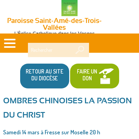
Paroisse Saint-Amé-des-Trois-
Vallées
L'Église Catholique dans les Vosges
Rechercher
RETOUR AU SITE
FAIRE UN
DU DIOCÈSE
DON
OMBRES CHINOISES LA PASSION
Vous
DU CHRIST
êtes
ici
Samedi 14 mars à Fresse sur Moselle 20 h