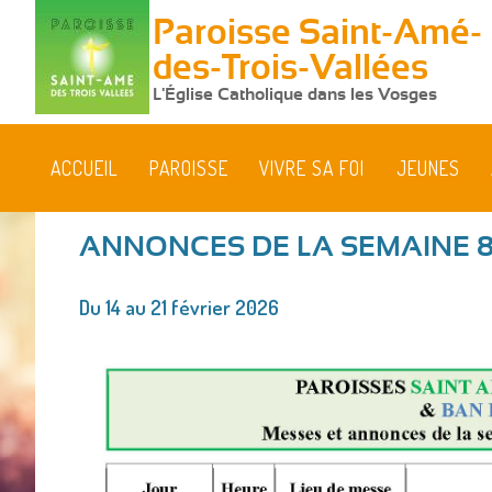
Paroisse Saint-Amé-
des-Trois-Vallées
L'Église Catholique dans les Vosges
ACCUEIL
PAROISSE
VIVRE SA FOI
JEUNES
ANNONCES DE LA SEMAINE 
Vous
Du 14 au 21 février 2026
êtes
ici