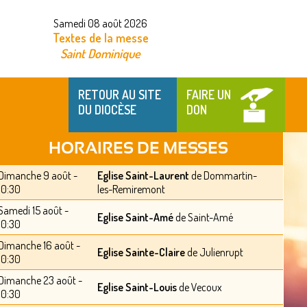
Samedi 08 août 2026
Textes de la messe
Saint Dominique
RETOUR AU SITE
FAIRE UN
DU DIOCÈSE
DON
HORAIRES DE MESSES
Dimanche 9 août -
Eglise Saint-Laurent
de Dommartin-
10:30
les-Remiremont
Samedi 15 août -
Eglise Saint-Amé
de Saint-Amé
10:30
Dimanche 16 août -
Eglise Sainte-Claire
de Julienrupt
10:30
Dimanche 23 août -
Eglise Saint-Louis
de Vecoux
10:30