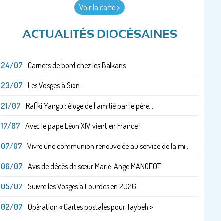
Voir la carte >
ACTUALITÉS DIOCÉSAINES
24/07
Carnets de bord chez les Balkans
23/07
Les Vosges à Sion
21/07
Rafiki Yangu : éloge de l'amitié par le père...
17/07
Avec le pape Léon XIV vient en France !
07/07
Vivre une communion renouvelée au service de la mi...
06/07
Avis de décès de sœur Marie-Ange MANGEOT
05/07
Suivre les Vosges à Lourdes en 2026
02/07
Opération « Cartes postales pour Taybeh »