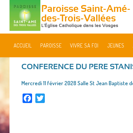
Paroisse Saint-Amé-
des-Trois-Vallées
L'Église Catholique dans les Vosges
ACCUEIL
PAROISSE
VIVRE SA FOI
JEUNES
CONFERENCE DU PERE STANI
Vous
Mercredi 11 février 2028 Salle St Jean Baptiste d
êtes
Facebook
Twitter
ici