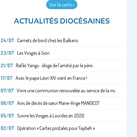
Voir la carte >
ACTUALITÉS DIOCÉSAINES
24/07
Carnets de bord chez les Balkans
23/07
Les Vosges à Sion
21/07
Rafiki Yangu : éloge de l'amitié par le père...
17/07
Avec le pape Léon XIV vient en France !
07/07
Vivre une communion renouvelée au service de la mi...
06/07
Avis de décès de sœur Marie-Ange MANGEOT
05/07
Suivre les Vosges à Lourdes en 2026
02/07
Opération « Cartes postales pour Taybeh »