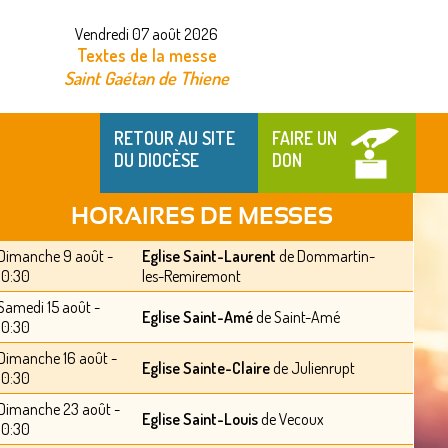
Vendredi 07 août 2026
Textes de la messe
Saint Gaétan de Thiene
RETOUR AU SITE
FAIRE UN
DU DIOCÈSE
DON
HORAIRES DE MESSES
Dimanche 9 août -
Eglise Saint-Laurent
de Dommartin-
10:30
les-Remiremont
Samedi 15 août -
Eglise Saint-Amé
de Saint-Amé
10:30
Dimanche 16 août -
Eglise Sainte-Claire
de Julienrupt
10:30
Dimanche 23 août -
Eglise Saint-Louis
de Vecoux
10:30