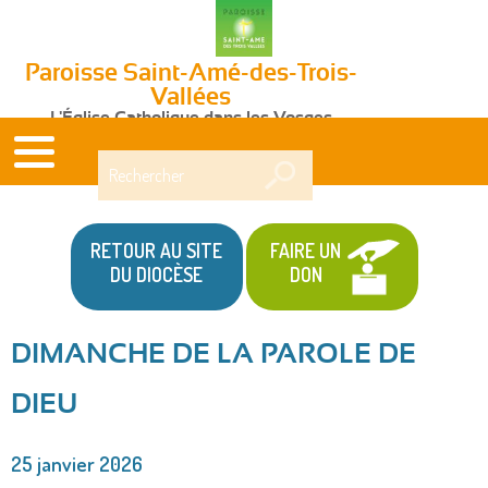
Paroisse Saint-Amé-des-Trois-
Vallées
L'Église Catholique dans les Vosges
Rechercher
RETOUR AU SITE
FAIRE UN
DU DIOCÈSE
DON
DIMANCHE DE LA PAROLE DE
Vous
DIEU
êtes
ici
25 janvier 2026