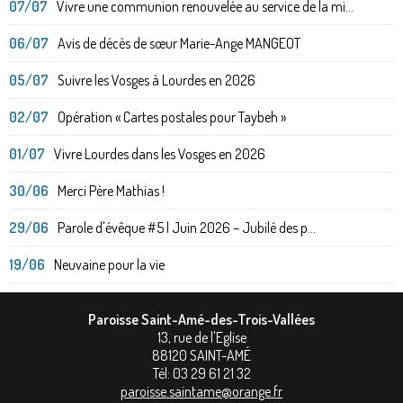
07/07
Vivre une communion renouvelée au service de la mi...
06/07
Avis de décès de sœur Marie-Ange MANGEOT
05/07
Suivre les Vosges à Lourdes en 2026
02/07
Opération « Cartes postales pour Taybeh »
01/07
Vivre Lourdes dans les Vosges en 2026
30/06
Merci Père Mathias !
29/06
Parole d'évêque #5 | Juin 2026 – Jubilé des p...
19/06
Neuvaine pour la vie
Paroisse Saint-Amé-des-Trois-Vallées
13, rue de l'Eglise
88120
SAINT-AMÉ
Tél:
03 29 61 21 32
paroisse.saintame@orange.fr