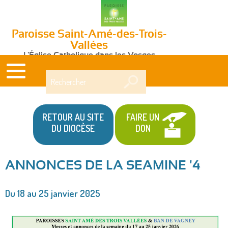
Paroisse Saint-Amé-des-Trois-
Vallées
L'Église Catholique dans les Vosges
Rechercher
RETOUR AU SITE
FAIRE UN
DU DIOCÈSE
DON
ANNONCES DE LA SEAMINE '4
Vous
Du 18 au 25 janvier 2025
êtes
ici