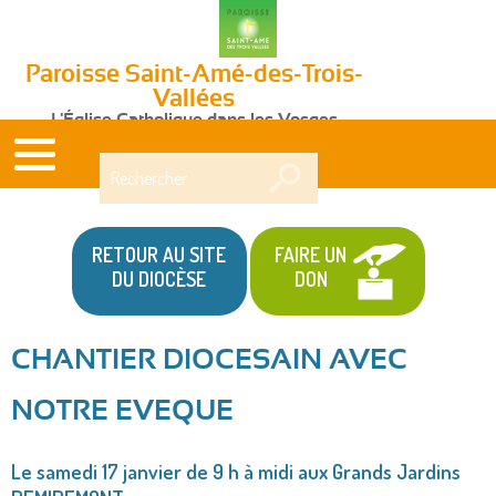
Paroisse Saint-Amé-des-Trois-
Vallées
L'Église Catholique dans les Vosges
Rechercher
RETOUR AU SITE
FAIRE UN
DU DIOCÈSE
DON
CHANTIER DIOCESAIN AVEC
Vous
NOTRE EVEQUE
êtes
ici
Le samedi 17 janvier de 9 h à midi aux Grands Jardins