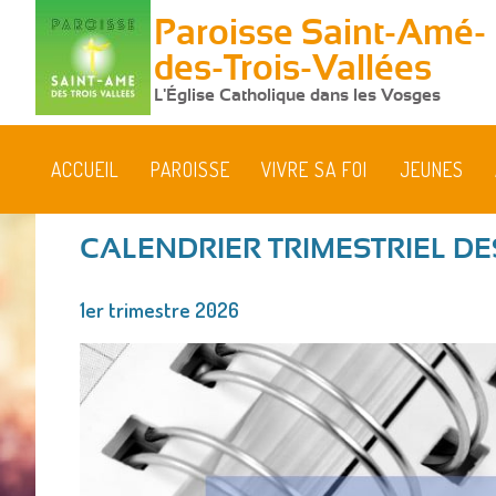
Paroisse Saint-Amé-
des-Trois-Vallées
L'Église Catholique dans les Vosges
ACCUEIL
PAROISSE
VIVRE SA FOI
JEUNES
CALENDRIER TRIMESTRIEL DE
Vous
1er trimestre 2026
êtes
ici