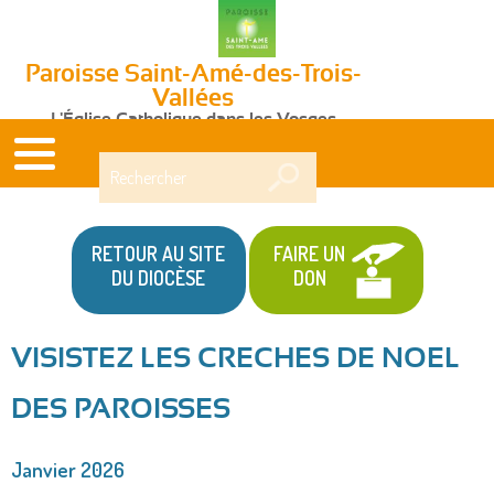
Paroisse Saint-Amé-des-Trois-
Vallées
L'Église Catholique dans les Vosges
Rechercher
RETOUR AU SITE
FAIRE UN
DU DIOCÈSE
DON
VISISTEZ LES CRECHES DE NOEL
Vous
DES PAROISSES
êtes
ici
Janvier 2026