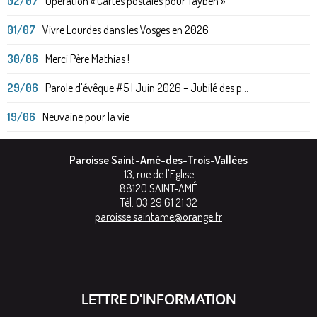
02/07
Opération « Cartes postales pour Taybeh »
01/07
Vivre Lourdes dans les Vosges en 2026
30/06
Merci Père Mathias !
29/06
Parole d'évêque #5 | Juin 2026 – Jubilé des p...
19/06
Neuvaine pour la vie
Paroisse Saint-Amé-des-Trois-Vallées
13, rue de l'Eglise
88120
SAINT-AMÉ
Tél:
03 29 61 21 32
paroisse.saintame@orange.fr
LETTRE D'INFORMATION