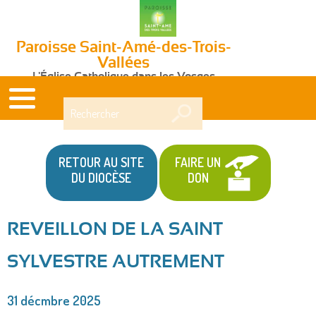
Paroisse Saint-Amé-des-Trois-
Vallées
L'Église Catholique dans les Vosges
Rechercher
RETOUR AU SITE
FAIRE UN
DU DIOCÈSE
DON
REVEILLON DE LA SAINT
Vous
SYLVESTRE AUTREMENT
êtes
ici
31 décmbre 2025