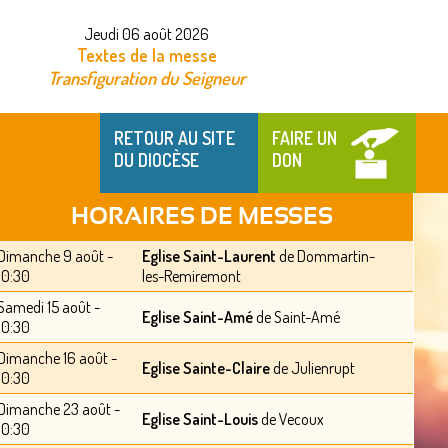
Jeudi 06 août 2026
Textes de la messe
Transfiguration du Seigneur
RETOUR AU SITE
FAIRE UN
DU DIOCÈSE
DON
HORAIRES DE MESSES
Dimanche 9 août -
Eglise Saint-Laurent
de Dommartin-
10:30
les-Remiremont
Samedi 15 août -
Eglise Saint-Amé
de Saint-Amé
10:30
Dimanche 16 août -
Eglise Sainte-Claire
de Julienrupt
10:30
Dimanche 23 août -
Eglise Saint-Louis
de Vecoux
10:30