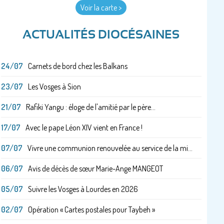
Voir la carte >
ACTUALITÉS DIOCÉSAINES
24/07
Carnets de bord chez les Balkans
23/07
Les Vosges à Sion
21/07
Rafiki Yangu : éloge de l'amitié par le père...
17/07
Avec le pape Léon XIV vient en France !
07/07
Vivre une communion renouvelée au service de la mi...
06/07
Avis de décès de sœur Marie-Ange MANGEOT
05/07
Suivre les Vosges à Lourdes en 2026
02/07
Opération « Cartes postales pour Taybeh »