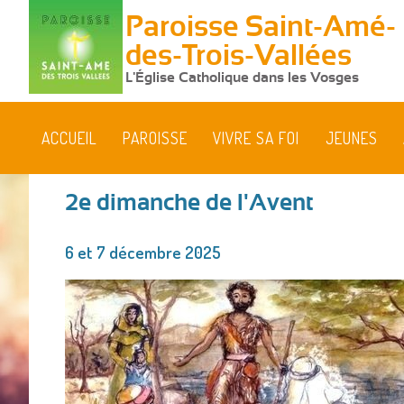
Paroisse Saint-Amé-
des-Trois-Vallées
L'Église Catholique dans les Vosges
ACCUEIL
PAROISSE
VIVRE SA FOI
JEUNES
2e dimanche de l'Avent
Vous
6 et 7 décembre 2025
êtes
ici