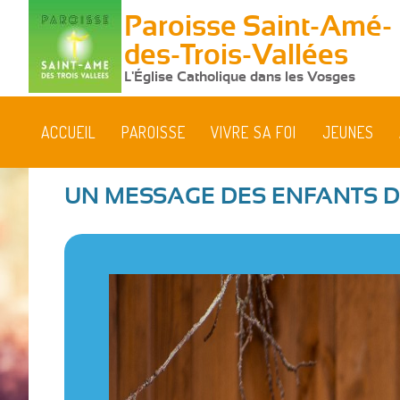
Paroisse Saint-Amé-
des-Trois-Vallées
L'Église Catholique dans les Vosges
ACCUEIL
PAROISSE
VIVRE SA FOI
JEUNES
UN MESSAGE DES ENFANTS D
Vous
êtes
ici