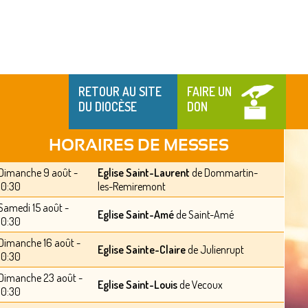
RETOUR AU SITE
FAIRE UN
DU DIOCÈSE
DON
HORAIRES DE MESSES
Dimanche 9 août -
Eglise Saint-Laurent
de Dommartin-
10:30
les-Remiremont
Samedi 15 août -
Eglise Saint-Amé
de Saint-Amé
10:30
Dimanche 16 août -
Eglise Sainte-Claire
de Julienrupt
10:30
Dimanche 23 août -
Eglise Saint-Louis
de Vecoux
10:30