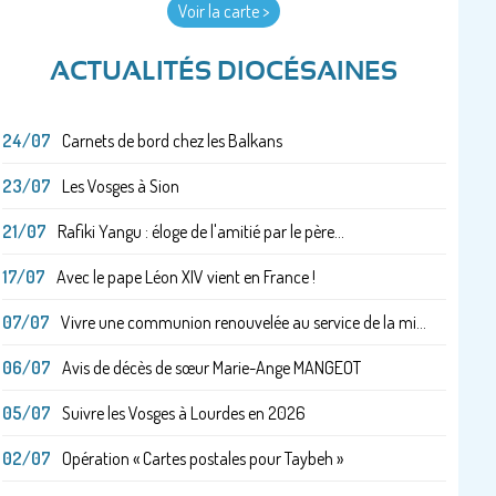
Voir la carte >
ACTUALITÉS DIOCÉSAINES
24/07
Carnets de bord chez les Balkans
23/07
Les Vosges à Sion
21/07
Rafiki Yangu : éloge de l'amitié par le père...
17/07
Avec le pape Léon XIV vient en France !
07/07
Vivre une communion renouvelée au service de la mi...
06/07
Avis de décès de sœur Marie-Ange MANGEOT
05/07
Suivre les Vosges à Lourdes en 2026
02/07
Opération « Cartes postales pour Taybeh »