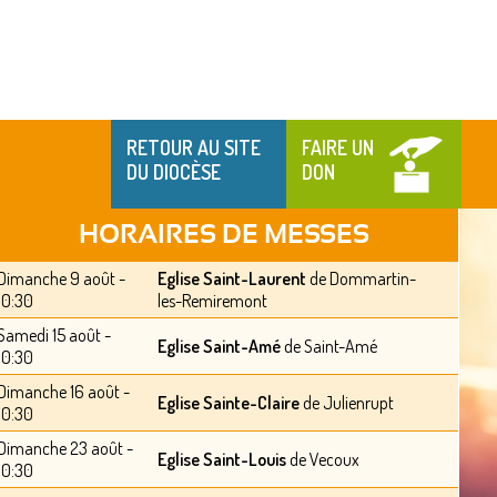
RETOUR AU SITE
FAIRE UN
DU DIOCÈSE
DON
HORAIRES DE MESSES
Dimanche 9 août -
Eglise Saint-Laurent
de Dommartin-
10:30
les-Remiremont
Samedi 15 août -
Eglise Saint-Amé
de Saint-Amé
10:30
Dimanche 16 août -
Eglise Sainte-Claire
de Julienrupt
10:30
Dimanche 23 août -
Eglise Saint-Louis
de Vecoux
10:30