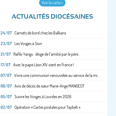
Voir la carte >
ACTUALITÉS DIOCÉSAINES
24/07
Carnets de bord chez les Balkans
23/07
Les Vosges à Sion
21/07
Rafiki Yangu : éloge de l'amitié par le père...
17/07
Avec le pape Léon XIV vient en France !
07/07
Vivre une communion renouvelée au service de la mi...
06/07
Avis de décès de sœur Marie-Ange MANGEOT
05/07
Suivre les Vosges à Lourdes en 2026
02/07
Opération « Cartes postales pour Taybeh »