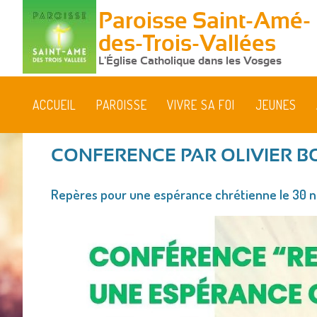
Paroisse Saint-Amé-
des-Trois-Vallées
L'Église Catholique dans les Vosges
ACCUEIL
PAROISSE
VIVRE SA FOI
JEUNES
CONFERENCE PAR OLIVIER BO
Vous
Repères pour une espérance chrétienne le 30
êtes
ici