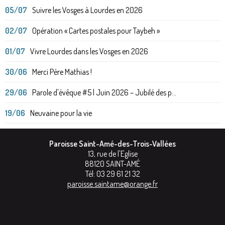
05/07
Suivre les Vosges à Lourdes en 2026
02/07
Opération « Cartes postales pour Taybeh »
01/07
Vivre Lourdes dans les Vosges en 2026
30/06
Merci Père Mathias !
29/06
Parole d'évêque #5 | Juin 2026 – Jubilé des p...
19/06
Neuvaine pour la vie
Paroisse Saint-Amé-des-Trois-Vallées
13, rue de l'Eglise
88120
SAINT-AMÉ
Tél:
03 29 61 21 32
paroisse.saintame@orange.fr