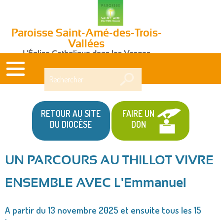
Paroisse Saint-Amé-des-Trois-
Vallées
L'Église Catholique dans les Vosges
Rechercher
RETOUR AU SITE
FAIRE UN
DU DIOCÈSE
DON
UN PARCOURS AU THILLOT VIVRE
Vous
ENSEMBLE AVEC L'Emmanuel
êtes
ici
A partir du 13 novembre 2025 et ensuite tous les 15