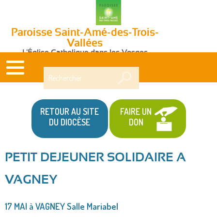
Paroisse Saint-Amé-des-Trois-
Vallées
L'Église Catholique dans les Vosges
Rechercher
RETOUR AU SITE
FAIRE UN
DU DIOCÈSE
DON
PETIT DEJEUNER SOLIDAIRE A
Vous
VAGNEY
êtes
ici
17 MAI à VAGNEY Salle Mariabel